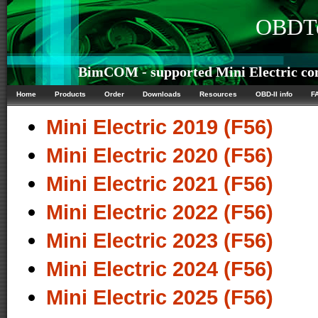
OBDTe
BimCOM - supported Mini Electric con
Home
Products
Order
Downloads
Resources
OBD-II info
F
Mini Electric 2019 (F56)
Mini Electric 2020 (F56)
Mini Electric 2021 (F56)
Mini Electric 2022 (F56)
Mini Electric 2023 (F56)
Mini Electric 2024 (F56)
Mini Electric 2025 (F56)