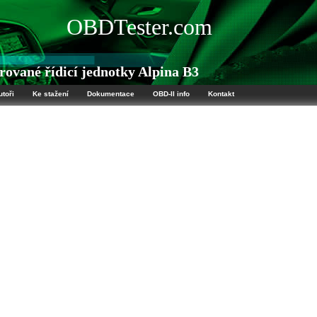
OBDTester.com
vané řídicí jednotky Alpina B3
utoři
Ke stažení
Dokumentace
OBD-II info
Kontakt