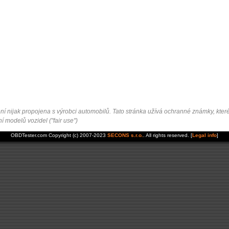
 nijak propojena s výrobci automobilů. Tato stránka užívá ochranné známky, které
 modelů vozidel ("fair use")
OBDTester.com Copyright (c) 2007-2023
SECONS s.r.o.
. All rights reserved. [
Legal info
]