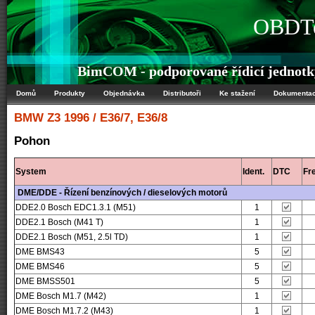
OBDTe
BimCOM - podporované řídicí jedno
Domů
Produkty
Objednávka
Distributoři
Ke stažení
Dokumenta
BMW
Z3 1996 / E36/7, E36/8
Pohon
System
Ident.
DTC
Fr
DME/DDE - Řízení benzínových / dieselových motorů
DDE2.0 Bosch EDC1.3.1 (M51)
1
DDE2.1 Bosch (M41 T)
1
DDE2.1 Bosch (M51, 2.5l TD)
1
DME BMS43
5
DME BMS46
5
DME BMSS501
5
DME Bosch M1.7 (M42)
1
DME Bosch M1.7.2 (M43)
1