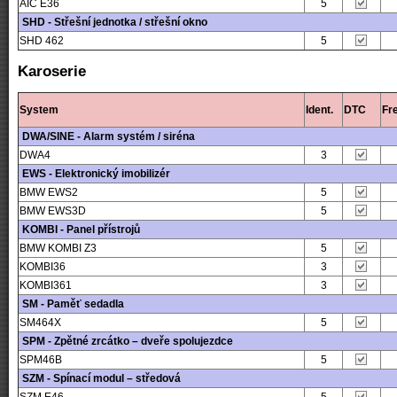
AIC E36
5
SHD - Střešní jednotka / střešní okno
SHD 462
5
Karoserie
System
Ident.
DTC
Fr
DWA/SINE - Alarm systém / siréna
DWA4
3
EWS - Elektronický imobilizér
BMW EWS2
5
BMW EWS3D
5
KOMBI - Panel přístrojů
BMW KOMBI Z3
5
KOMBI36
3
KOMBI361
3
SM - Paměť sedadla
SM464X
5
SPM - Zpětné zrcátko – dveře spolujezdce
SPM46B
5
SZM - Spínací modul – středová