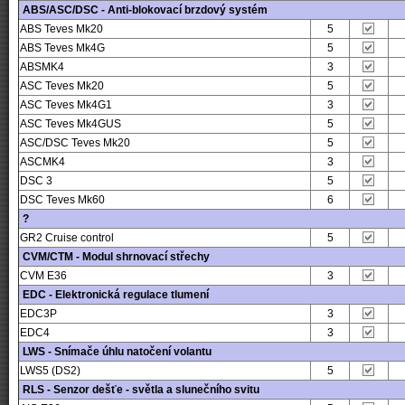
ABS/ASC/DSC - Anti-blokovací brzdový systém
ABS Teves Mk20
5
ABS Teves Mk4G
5
ABSMK4
3
ASC Teves Mk20
5
ASC Teves Mk4G1
3
ASC Teves Mk4GUS
5
ASC/DSC Teves Mk20
5
ASCMK4
3
DSC 3
5
DSC Teves Mk60
6
?
GR2 Cruise control
5
CVM/CTM - Modul shrnovací střechy
CVM E36
3
EDC - Elektronická regulace tlumení
EDC3P
3
EDC4
3
LWS - Snímače úhlu natočení volantu
LWS5 (DS2)
5
RLS - Senzor dešťe - světla a slunečního svitu