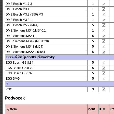
DME Bosch M1.7.3
1
DME Bosch M3.1
1
DME Bosch M3.3 (S50) M3
1
DME Bosch M3.3.1
1
DME Bosch M5.2 (M44)
5
DME Siemens MS40/MS40.1
1
DME Siemens MS411
5
DME Siemens MS42 (M52B20)
5
DME Siemens MS43 (M54)
5
DME Siemens MSS54 (S54)
5
EGS - Řídící jednotka převodovky
EGS Bosch GS 8.34
5
EGS Bosch GS 8.70
5
EGS Bosch GS8.32
5
EGS SMG
5
?
VNC
3
Podvozek
System
Ident.
DTC
Fr