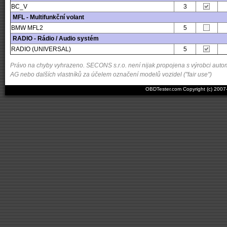
BC_V
3
MFL - Multifunkční volant
BMW MFL2
5
RADIO - Rádio / Audio systém
RADIO (UNIVERSAL)
5
Právo na chyby vyhrazeno. SECONS s.r.o. není nijak propojena s výrobci autom
AG nebo dalších vlastníků za účelem označení modelů vozidel ("fair use")
OBDTester.com Copyright (c) 200