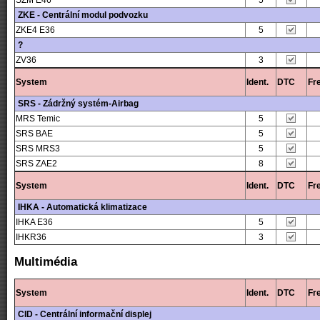
SZM E46
5
ZKE - Centrální modul podvozku
ZKE4 E36
5
?
ZV36
3
System
Ident.
DTC
Fr
SRS - Zádržný systém-Airbag
MRS Temic
5
SRS BAE
5
SRS MRS3
5
SRS ZAE2
8
System
Ident.
DTC
Fr
IHKA - Automatická klimatizace
IHKA E36
5
IHKR36
3
Multimédia
System
Ident.
DTC
Fr
CID - Centrální informační displej