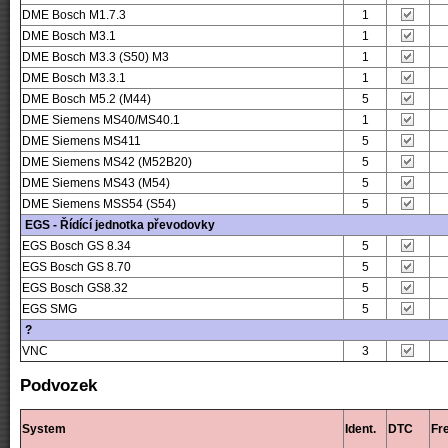
DME Bosch M1.7.3
1
DME Bosch M3.1
1
DME Bosch M3.3 (S50) M3
1
DME Bosch M3.3.1
1
DME Bosch M5.2 (M44)
5
DME Siemens MS40/MS40.1
1
DME Siemens MS411
5
DME Siemens MS42 (M52B20)
5
DME Siemens MS43 (M54)
5
DME Siemens MSS54 (S54)
5
EGS - Řídící jednotka převodovky
EGS Bosch GS 8.34
5
EGS Bosch GS 8.70
5
EGS Bosch GS8.32
5
EGS SMG
5
?
VNC
3
Podvozek
System
Ident.
DTC
Fr