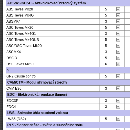
ABS/ASC/DSC - Anti-blokovací brzdový systém
ABS Teves Mk20
5
ABS Teves Mk4G
5
ABSMK4
3
ASC Teves Mk20
5
ASC Teves Mk4G1
3
ASC Teves Mk4GUS
5
ASC/DSC Teves Mk20
5
ASCMK4
3
DSC 3
5
DSC Teves Mk60
6
?
GR2 Cruise control
5
CVM/CTM - Modul shrnovací střechy
CVM E36
3
EDC - Elektronická regulace tlumení
EDC3P
3
EDC4
3
LWS - Snímače úhlu natočení volantu
LWS5 (DS2)
5
RLS - Senzor dešťe - světla a slunečního svitu