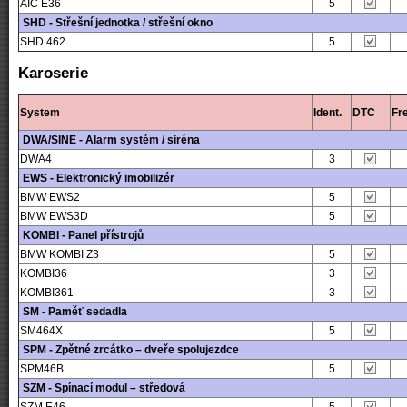
AIC E36
5
SHD - Střešní jednotka / střešní okno
SHD 462
5
Karoserie
System
Ident.
DTC
Fr
DWA/SINE - Alarm systém / siréna
DWA4
3
EWS - Elektronický imobilizér
BMW EWS2
5
BMW EWS3D
5
KOMBI - Panel přístrojů
BMW KOMBI Z3
5
KOMBI36
3
KOMBI361
3
SM - Paměť sedadla
SM464X
5
SPM - Zpětné zrcátko – dveře spolujezdce
SPM46B
5
SZM - Spínací modul – středová