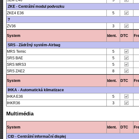
SZM E46
5
ZKE - Centrální modul podvozku
ZKE4 E36
5
?
ZV36
3
System
Ident.
DTC
Fr
SRS - Zádržný systém-Airbag
MRS Temic
5
SRS BAE
5
SRS MRS3
5
SRS ZAE2
8
System
Ident.
DTC
Fr
IHKA - Automatická klimatizace
IHKA E36
5
IHKR36
3
Multimédia
System
Ident.
DTC
Fr
CID - Centrální informační displej