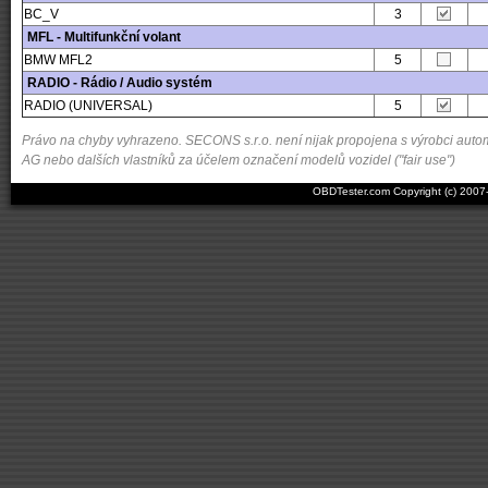
BC_V
3
MFL - Multifunkční volant
BMW MFL2
5
RADIO - Rádio / Audio systém
RADIO (UNIVERSAL)
5
Právo na chyby vyhrazeno. SECONS s.r.o. není nijak propojena s výrobci autom
AG nebo dalších vlastníků za účelem označení modelů vozidel ("fair use")
OBDTester.com Copyright (c) 200