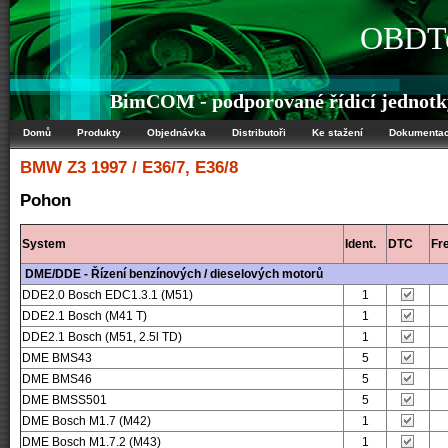
OBDTe
BimCOM - podporované řídicí jedno
Domů
Produkty
Objednávka
Distributoři
Ke stažení
Dokumenta
BMW
Z3 1997 / E36/7, E36/8
Pohon
System
Ident.
DTC
Fr
DME/DDE - Řízení benzínových / dieselových motorů
DDE2.0 Bosch EDC1.3.1 (M51)
1
DDE2.1 Bosch (M41 T)
1
DDE2.1 Bosch (M51, 2.5l TD)
1
DME BMS43
5
DME BMS46
5
DME BMSS501
5
DME Bosch M1.7 (M42)
1
DME Bosch M1.7.2 (M43)
1