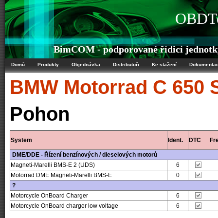
OBDTe
BimCOM - podporované řídicí jednot
Domů
Produkty
Objednávka
Distributoři
Ke stažení
Dokumenta
BMW Motorrad
C 650 
Pohon
System
Ident.
DTC
Fr
DME/DDE - Řízení benzínových / dieselových motorů
Magneti-Marelli BMS-E 2 (UDS)
6
Motorrad DME Magneti-Marelli BMS-E
0
?
Motorcycle OnBoard Charger
6
Motorcycle OnBoard charger low voltage
6