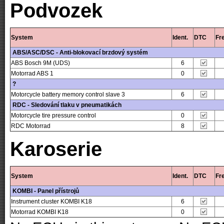
Podvozek
System
Ident.
DTC
Fr
ABS/ASC/DSC - Anti-blokovací brzdový systém
ABS Bosch 9M (UDS)
6
Motorrad ABS 1
0
?
Motorcycle battery memory control slave 3
6
RDC - Sledování tlaku v pneumatikách
Motorcycle tire pressure control
0
RDC Motorrad
8
Karoserie
System
Ident.
DTC
Fr
KOMBI - Panel přístrojů
Instrument cluster KOMBI K18
6
Motorrad KOMBI K18
0