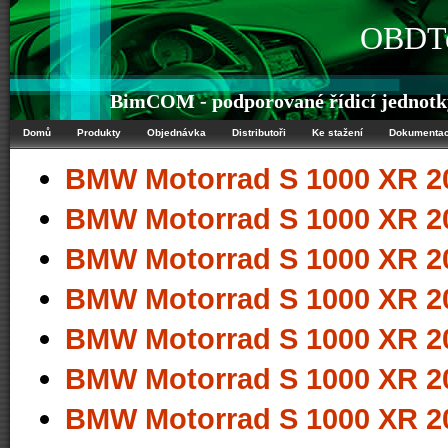
OBDTe
BimCOM - podporované řídicí jedno
Domů
Produkty
Objednávka
Distributoři
Ke stažení
Dokumenta
BMW Motorrad S 1000 XR 2
BMW Motorrad S 1000 XR 2
BMW Motorrad S 1000 XR 2
BMW Motorrad S 1000 XR 2
BMW Motorrad S 1000 XR 2
BMW Motorrad S 1000 XR 2
BMW Motorrad S 1000 XR 2