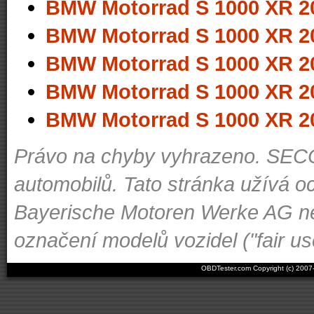
BMW Motorrad S 1000 XR 2
BMW Motorrad S 1000 XR 2
BMW Motorrad S 1000 XR 2
BMW Motorrad S 1000 XR 2
BMW Motorrad S 1000 XR 2
Právo na chyby vyhrazeno. SECON
automobilů. Tato stránka užívá oc
Bayerische Motoren Werke AG ne
označení modelů vozidel ("fair us
OBDTester.com Copyright (c) 200