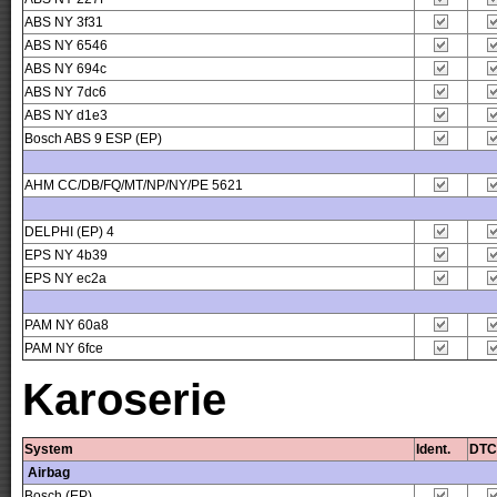
ABS NY 3f31
ABS NY 6546
ABS NY 694c
ABS NY 7dc6
ABS NY d1e3
Bosch ABS 9 ESP (EP)
AHM CC/DB/FQ/MT/NP/NY/PE 5621
DELPHI (EP) 4
EPS NY 4b39
EPS NY ec2a
PAM NY 60a8
PAM NY 6fce
Karoserie
System
Ident.
DTC
Airbag
Bosch (EP)