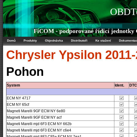
OBDTe
FiCOM - podporované řídicí jednotky C
Domů
Produkty
Objednávka
Distributoři
Ke stažení
Dokumenta
Chrysler
Ypsilon 2011-
Pohon
System
Ident.
DTC
ECM NY 4717
ECM NY 65cf
Magneti Marelli 9GF ECM NY 6e80
Magneti Marelli 9GF ECM NY acf
Magneti Marelli mjd 6F3 ECM NY 662b
Magneti Marelli mjd 6F3 ECM NY c6e4
Magneti Marelli mjd 8F3 CF5+ ECM NY 7ea1