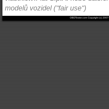
modelů vozidel ("fair use")
OBDTester.com Copyright (c) 200