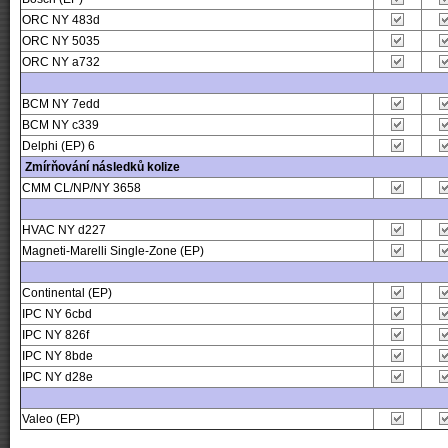
ORC NY 483d
ORC NY 5035
ORC NY a732
BCM NY 7edd
BCM NY c339
Delphi (EP) 6
Zmírňování následků kolize
CMM CL/NP/NY 3658
HVAC NY d227
Magneti-Marelli Single-Zone (EP)
Continental (EP)
IPC NY 6cbd
IPC NY 826f
IPC NY 8bde
IPC NY d28e
Valeo (EP)