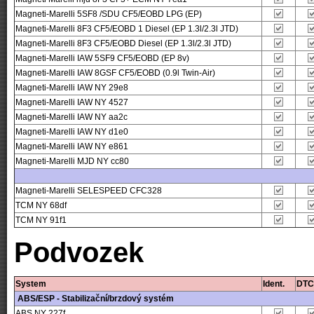
Magneti-Marelli 5SF8 /SDU CF5/EOBD LPG (EP)
Magneti-Marelli 8F3 CF5/EOBD 1 Diesel (EP 1.3l/2.3l JTD)
Magneti-Marelli 8F3 CF5/EOBD Diesel (EP 1.3l/2.3l JTD)
Magneti-Marelli IAW 5SF9 CF5/EOBD (EP 8v)
Magneti-Marelli IAW 8GSF CF5/EOBD (0.9l Twin-Air)
Magneti-Marelli IAW NY 29e8
Magneti-Marelli IAW NY 4527
Magneti-Marelli IAW NY aa2c
Magneti-Marelli IAW NY d1e0
Magneti-Marelli IAW NY e861
Magneti-Marelli MJD NY cc80
Magneti-Marelli SELESPEED CFC328
TCM NY 68df
TCM NY 91f1
Podvozek
System
Ident.
DTC
ABS/ESP - Stabilizační/brzdový systém
ABS NY 227f