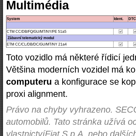
Multimédia
System
Ident.
DTC
CTM CC/DB/FQ/GU/MT/NY/PE 51a5
Zábavní telematický modul
ETM CC/CL/DB/DC/GU/MT/NY 21a4
Toto vozidlo má některé řídicí j
Většina moderních vozidel má ko
computeru
a konfigurace se kop
proxi alignment.
Právo na chyby vyhrazeno. SECON
automobilů. Tato stránka užívá o
vlastnictvíFiat S.p.A. nebo dal