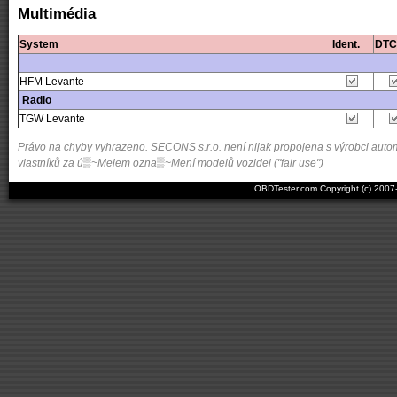
Multimédia
System
Ident.
DTC
HFM Levante
Radio
TGW Levante
Právo na chyby vyhrazeno. SECONS s.r.o. není nijak propojena s výrobci automo
vlastníků za ú▒~Melem ozna▒~Mení modelů vozidel ("fair use")
OBDTester.com Copyright (c) 200