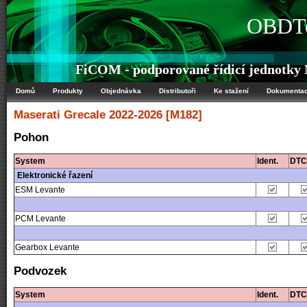
OBDTe
FiCOM - podporované řídicí jednotky 
Domů
Produkty
Objednávka
Distributoři
Ke stažení
Dokumenta
Maserati
Grecale 2022-2026 [M182]
Pohon
System
Ident.
DTC
Elektronické řazení
ESM Levante
PCM Levante
Gearbox Levante
Podvozek
System
Ident.
DTC