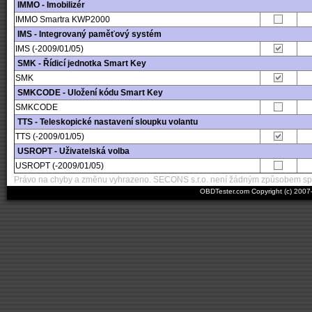
IMMO - Imobilizér
IMMO Smartra KWP2000
IMS - Integrovaný paměťový systém
IMS (-2009/01/05)
SMK - Řídicí jednotka Smart Key
SMK
SMKCODE - Uložení kódu Smart Key
SMKCODE
TTS - Teleskopické nastavení sloupku volantu
TTS (-2009/01/05)
USROPT - Uživatelská volba
USROPT (-2009/01/05)
Právo na chyby a změnu vyhrazeno. SECONS s.r.o. není žádným způsobem spo
OBDTester.com Copyright (c) 200