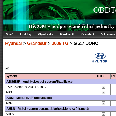
OBDTe
HiCOM - podporované řídicí jednotk
Domů
Produkty
Objednávka
Distributoři
Ke stažení
Dokumenta
Hyundai
>
Grandeur
>
2006 TG
> G 2.7 DOHC
System
DTC
Fr
ABS/ESP - Anti-blokovací systém/Stabilizace
ESP - Siemens VDO / Autoliv
ABS
ADM - Modul dveří spolujezdce
ADM
AHLS - Řídicí systém automatického sklonu světlometů
AHLS