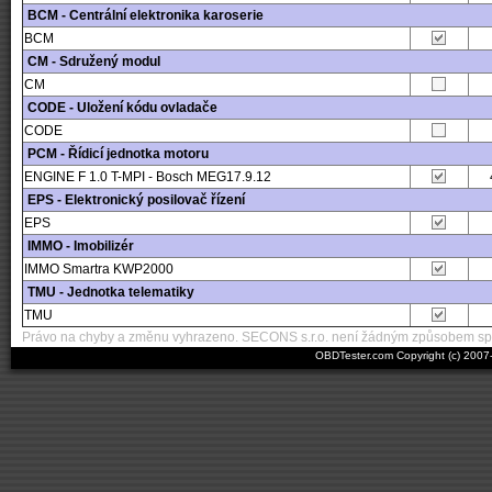
BCM - Centrální elektronika karoserie
BCM
CM - Sdružený modul
CM
CODE - Uložení kódu ovladače
CODE
PCM - Řídicí jednotka motoru
ENGINE F 1.0 T-MPI - Bosch MEG17.9.12
EPS - Elektronický posilovač řízení
EPS
IMMO - Imobilizér
IMMO Smartra KWP2000
TMU - Jednotka telematiky
TMU
Právo na chyby a změnu vyhrazeno. SECONS s.r.o. není žádným způsobem spo
OBDTester.com Copyright (c) 200