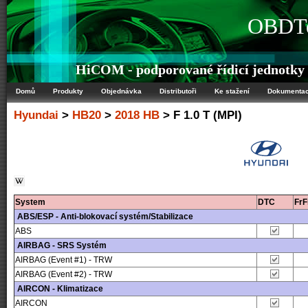
OBDTe
HiCOM - podporované řídicí jednotk
Domů
Produkty
Objednávka
Distributoři
Ke stažení
Dokumenta
Hyundai
>
HB20
>
2018 HB
> F 1.0 T (MPI)
System
DTC
Fr
ABS/ESP - Anti-blokovací systém/Stabilizace
ABS
AIRBAG - SRS Systém
AIRBAG (Event #1) - TRW
AIRBAG (Event #2) - TRW
AIRCON - Klimatizace
AIRCON