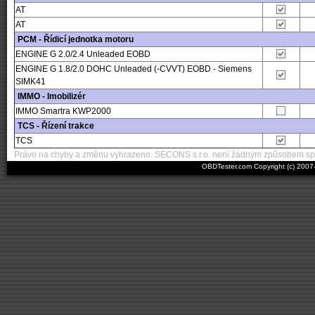
AT
AT
PCM - Řídicí jednotka motoru
ENGINE G 2.0/2.4 Unleaded EOBD
ENGINE G 1.8/2.0 DOHC Unleaded (-CVVT) EOBD - Siemens
SIMK41
IMMO - Imobilizér
IMMO Smartra KWP2000
TCS - Řízení trakce
TCS
Právo na chyby a změnu vyhrazeno. SECONS s.r.o. není žádným způsobem spo
OBDTester.com Copyright (c) 200