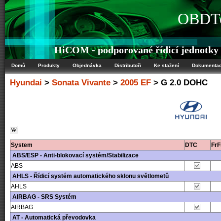
OBDTe
HiCOM - podporované řídicí jednotky
Domů
Produkty
Objednávka
Distributoři
Ke stažení
Dokumenta
Hyundai
>
Sonata Vivante
>
2005 EF
> G 2.0 DOHC
System
DTC
Fr
ABS/ESP - Anti-blokovací systém/Stabilizace
ABS
AHLS - Řídicí systém automatického sklonu světlometů
AHLS
AIRBAG - SRS Systém
AIRBAG
AT - Automatická převodovka