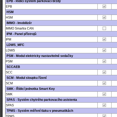
EPB - Řídicí systém parkovací brzdy
EPB
HSM
HSM
IMMO - Imobilizér
IMMO Smartra CAN
IPM - Panel přístrojů
IPM
LDWS_MFC
LDWS
PSM - Modul elektricky nastavitelné sedačky
PSM
SCCAEB
SCC
SCM - Modul sloupku řízení
SCM
SMK - Řídicí jednotka Smart Key
SMK
SPAS - Systém chytrého parkovacího asistenta
SPAS
TPMS - Systém měření tlaku v pneumatikách
TPMS