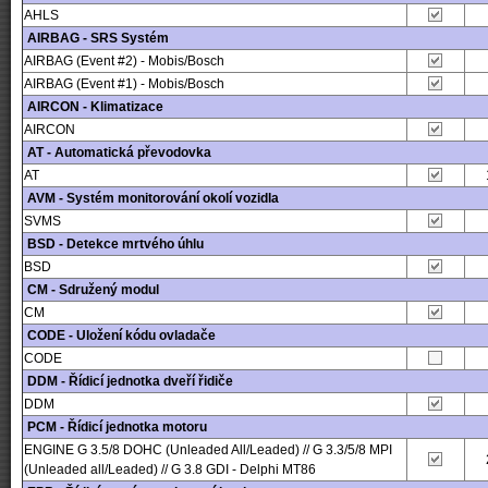
AHLS
AIRBAG - SRS Systém
AIRBAG (Event #2) - Mobis/Bosch
AIRBAG (Event #1) - Mobis/Bosch
AIRCON - Klimatizace
AIRCON
AT - Automatická převodovka
AT
AVM - Systém monitorování okolí vozidla
SVMS
BSD - Detekce mrtvého úhlu
BSD
CM - Sdružený modul
CM
CODE - Uložení kódu ovladače
CODE
DDM - Řídicí jednotka dveří řidiče
DDM
PCM - Řídicí jednotka motoru
ENGINE G 3.5/8 DOHC (Unleaded All/Leaded) // G 3.3/5/8 MPI
(Unleaded all/Leaded) // G 3.8 GDI - Delphi MT86