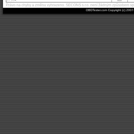
Právo na chyby a změnu vyhrazeno. SECONS s.r.o. není žádným způsobem spo
OBDTester.com Copyright (c) 200