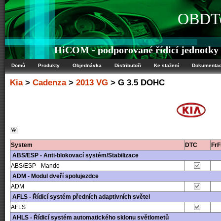
OBDTe
HiCOM - podporované řídicí jednotky
Domů
Produkty
Objednávka
Distributoři
Ke stažení
Dokumenta
Kia
>
Cadenza
>
2013 VG
> G 3.5 DOHC
System
DTC
Fr
ABS/ESP - Anti-blokovací systém/Stabilizace
ABS/ESP - Mando
ADM - Modul dveří spolujezdce
ADM
AFLS - Řídicí systém předních adaptivních světel
AFLS
AHLS - Řídicí systém automatického sklonu světlometů