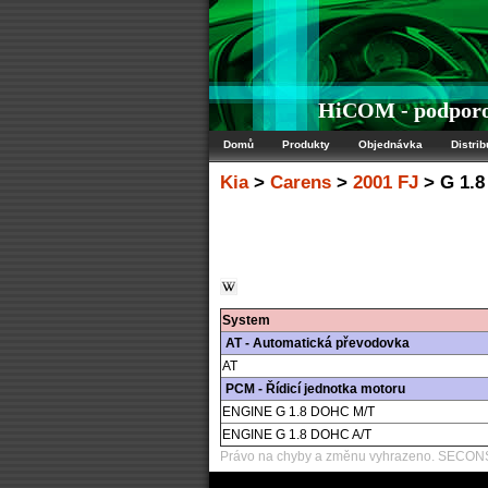
HiCOM - podporov
Domů
Produkty
Objednávka
Distrib
Kia
>
Carens
>
2001 FJ
> G 1.
System
AT - Automatická převodovka
AT
PCM - Řídicí jednotka motoru
ENGINE G 1.8 DOHC M/T
ENGINE G 1.8 DOHC A/T
Právo na chyby a změnu vyhrazeno. SECONS 