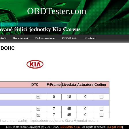
OBDTester.com
ané řídicí jednotky Kia Carens
utoři
Ke stažení
Dokumentace
OBD-II info
Kontakt
8 DOHC
DTC
FrFrame
Livedata
Actuators
Coding
0
18
0
7
45
0
7
45
0
s.r.o. není žádným způsobem spojena s Kia a Hyundai motors.
OBDTester.com Copyright (c) 2007-2023
SECONS s.r.o.
. All rights reserved. [
Legal info
]