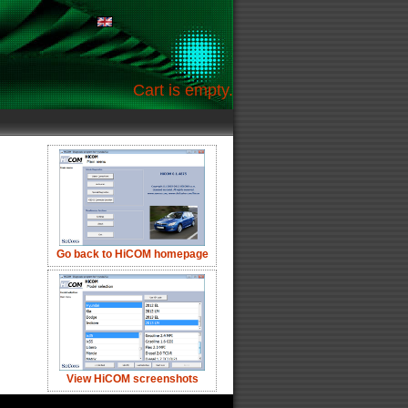
Cart is empty.
Go back to HiCOM homepage
View HiCOM screenshots