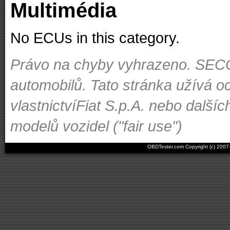
Multimédia
No ECUs in this category.
Právo na chyby vyhrazeno. SECON
automobilů. Tato stránka užívá o
vlastnictvíFiat S.p.A. nebo dal
modelů vozidel ("fair use")
OBDTester.com Copyright (c) 200