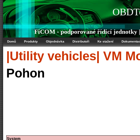
OBDTe
FiCOM - podporované řídicí jednotky |
Domů
Produkty
Objednávka
Distributoři
Ke stažení
Dokumenta
|Utility vehicles|
VM Mo
Pohon
System