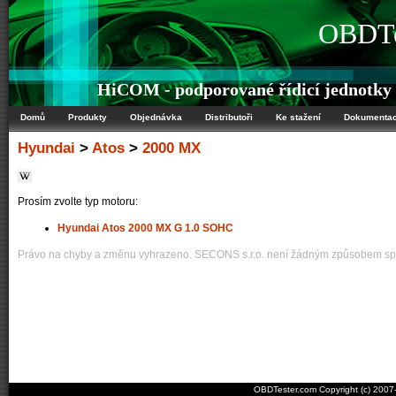
OBDTe
HiCOM - podporované řídicí jednotky
Domů
Produkty
Objednávka
Distributoři
Ke stažení
Dokumenta
Hyundai
>
Atos
>
2000 MX
Prosím zvolte typ motoru:
Hyundai Atos 2000 MX G 1.0 SOHC
Právo na chyby a změnu vyhrazeno. SECONS s.r.o. není žádným způsobem spo
OBDTester.com Copyright (c) 200