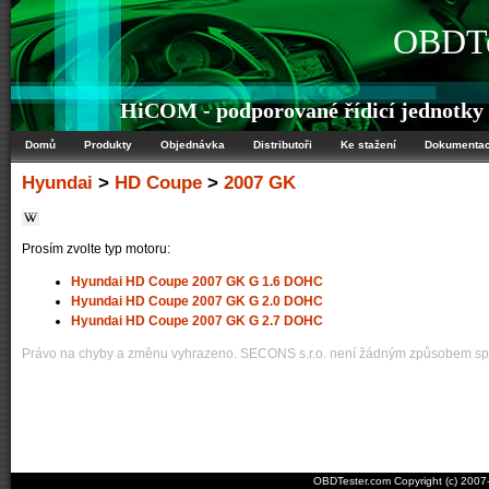
OBDTe
HiCOM - podporované řídicí jednotky
Domů
Produkty
Objednávka
Distributoři
Ke stažení
Dokumenta
Hyundai
>
HD Coupe
>
2007 GK
Prosím zvolte typ motoru:
Hyundai HD Coupe 2007 GK G 1.6 DOHC
Hyundai HD Coupe 2007 GK G 2.0 DOHC
Hyundai HD Coupe 2007 GK G 2.7 DOHC
Právo na chyby a změnu vyhrazeno. SECONS s.r.o. není žádným způsobem spo
OBDTester.com Copyright (c) 200