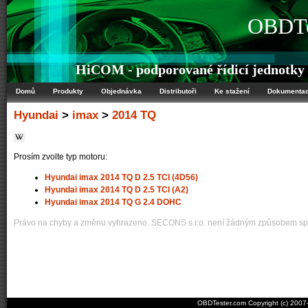
OBDTe
HiCOM - podporované řídicí jednotky
Domů
Produkty
Objednávka
Distributoři
Ke stažení
Dokumenta
Hyundai
>
imax
>
2014 TQ
Prosím zvolte typ motoru:
Hyundai imax 2014 TQ D 2.5 TCI (4D56)
Hyundai imax 2014 TQ D 2.5 TCI (A2)
Hyundai imax 2014 TQ G 2.4 DOHC
Právo na chyby a změnu vyhrazeno. SECONS s.r.o. není žádným způsobem spo
OBDTester.com Copyright (c) 200