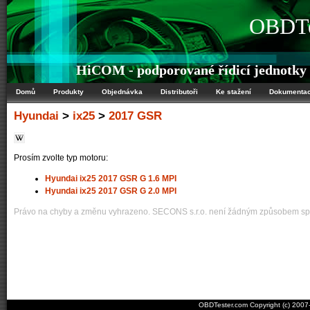
OBDTe
HiCOM - podporované řídicí jednotky
Domů
Produkty
Objednávka
Distributoři
Ke stažení
Dokumenta
Hyundai
>
ix25
>
2017 GSR
Prosím zvolte typ motoru:
Hyundai ix25 2017 GSR G 1.6 MPI
Hyundai ix25 2017 GSR G 2.0 MPI
Právo na chyby a změnu vyhrazeno. SECONS s.r.o. není žádným způsobem spo
OBDTester.com Copyright (c) 200