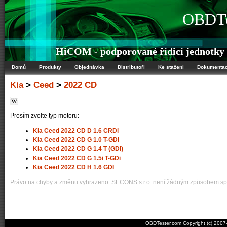
OBDTe
HiCOM - podporované řídicí jednotky
Domů
Produkty
Objednávka
Distributoři
Ke stažení
Dokumenta
Kia
>
Ceed
>
2022 CD
Prosím zvolte typ motoru:
Kia Ceed 2022 CD D 1.6 CRDi
Kia Ceed 2022 CD G 1.0 T-GDi
Kia Ceed 2022 CD G 1.4 T (GDI)
Kia Ceed 2022 CD G 1.5i T-GDi
Kia Ceed 2022 CD H 1.6 GDI
Právo na chyby a změnu vyhrazeno. SECONS s.r.o. není žádným způsobem spo
OBDTester.com Copyright (c) 200