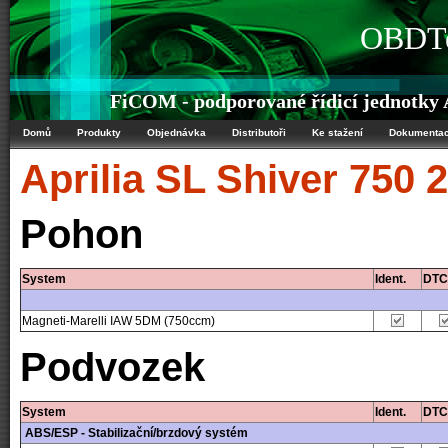
OBDTe
FiCOM - podporované řídicí jednotky A
Domů
Produkty
Objednávka
Distributoři
Ke stažení
Dokumenta
Aprilia
SL Shiver 750 
Pohon
System
Ident.
DTC
Magneti-Marelli IAW 5DM (750ccm)
Podvozek
System
Ident.
DTC
ABS/ESP - Stabilizační/brzdový systém