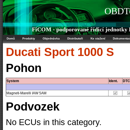
OBDTe
FiCOM - podporované řídicí jednotky 
Domů
Produkty
Objednávka
Distributoři
Ke stažení
Dokumenta
Ducati
Sport 1000 S
Pohon
System
Ident.
DTC
Magneti-Marelli IAW 5AM
Podvozek
No ECUs in this category.