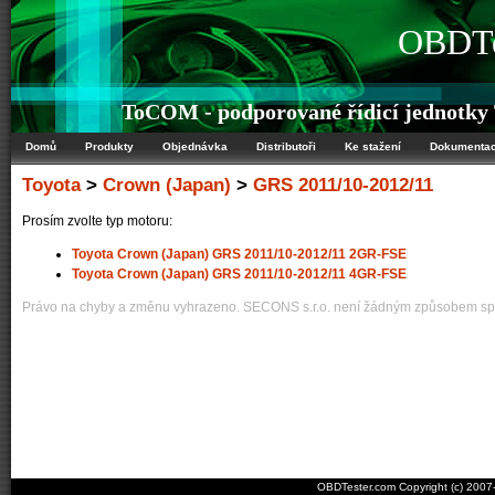
OBDTe
ToCOM - podporované řídicí jednotky
Domů
Produkty
Objednávka
Distributoři
Ke stažení
Dokumenta
Toyota
>
Crown (Japan)
>
GRS 2011/10-2012/11
Prosím zvolte typ motoru:
Toyota Crown (Japan) GRS 2011/10-2012/11 2GR-FSE
Toyota Crown (Japan) GRS 2011/10-2012/11 4GR-FSE
Právo na chyby a změnu vyhrazeno. SECONS s.r.o. není žádným způsobem spo
OBDTester.com Copyright (c) 200