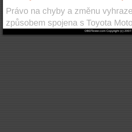
Právo na chyby a změnu vyhraz
způsobem spojena s Toyota Moto
OBDTester.com Copyright (c) 200