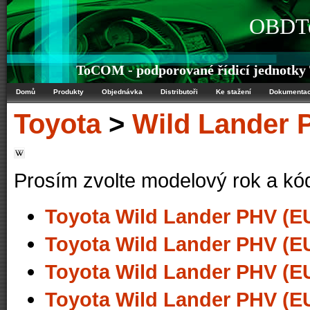
OBDTe
ToCOM - podporované řídicí jednotky
Domů
Produkty
Objednávka
Distributoři
Ke stažení
Dokumenta
Toyota
>
Wild Lander 
Prosím zvolte modelový rok a kó
Toyota Wild Lander PHV (E
Toyota Wild Lander PHV (E
Toyota Wild Lander PHV (E
Toyota Wild Lander PHV (E