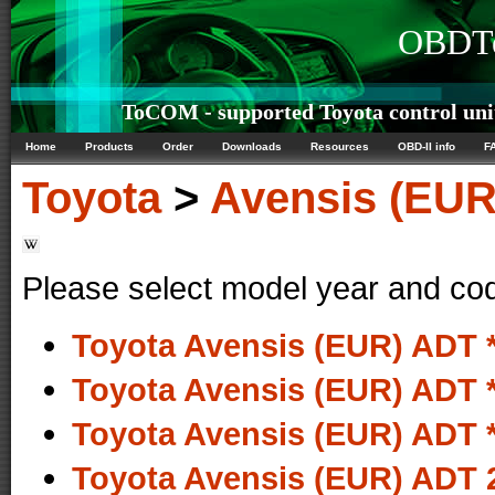
OBDTe
ToCOM - supported Toyota control uni
Home
Products
Order
Downloads
Resources
OBD-II info
F
Toyota
>
Avensis (EUR
Please select model year and co
Toyota Avensis (EUR) ADT 
Toyota Avensis (EUR) ADT *
Toyota Avensis (EUR) ADT *
Toyota Avensis (EUR) ADT 