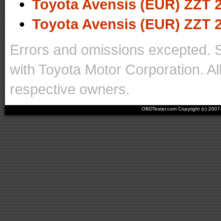
Toyota Avensis (EUR) ZZT 2
Toyota Avensis (EUR) ZZT 2
Errors and omissions excepted. 
with Toyota Motor Corporation. Al
respective owners.
OBDTester.com Copyright (c) 200