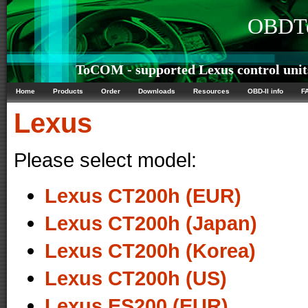
OBDTe
ToCOM - supported Lexus control unit
Home
Products
Order
Downloads
Resources
OBD-II info
F
Lexus
Please select model:
Lexus CT200h (EUR)
Lexus CT200h (Japan)
Lexus CT200h (Korea)
Lexus CT200h (US)
Lexus ES200 (EUR)